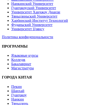
Нанкинский Университет
Гуанчжоуский Университет
Университет Ханчжоу Дианзи
Тяньцзиньский Университет
Харбинский Институт Технологий
Фуданьский Университет
Университет Цзянсу
Политика конфиденциальности
ПРОГРАММЫ
Языковые курсы
Колледж
Бакалавриат
Магистратура
ГОРОДА КИТАЯ
Пекин
Шанхай
Гуанчжоу
Нанкин
Тяньцзинь