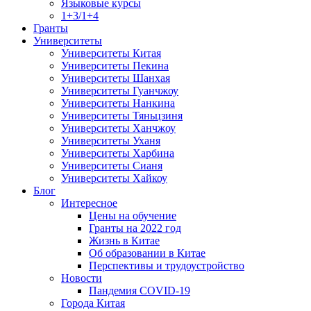
Языковые курсы
1+3/1+4
Гранты
Университеты
Университеты Китая
Университеты Пекина
Университеты Шанхая
Университеты Гуанчжоу
Университеты Нанкина
Университеты Тяньцзиня
Университеты Ханчжоу
Университеты Уханя
Университеты Харбина
Университеты Сианя
Университеты Хайкоу
Блог
Интересное
Цены на обучение
Гранты на 2022 год
Жизнь в Китае
Об образовании в Китае
Перспективы и трудоустройство
Новости
Пандемия COVID-19
Города Китая