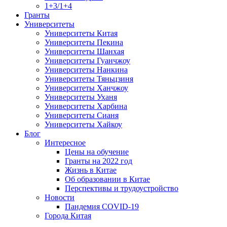
1+3/1+4
Гранты
Университеты
Университеты Китая
Университеты Пекина
Университеты Шанхая
Университеты Гуанчжоу
Университеты Нанкина
Университеты Тяньцзиня
Университеты Ханчжоу
Университеты Уханя
Университеты Харбина
Университеты Сианя
Университеты Хайкоу
Блог
Интересное
Цены на обучение
Гранты на 2022 год
Жизнь в Китае
Об образовании в Китае
Перспективы и трудоустройство
Новости
Пандемия COVID-19
Города Китая