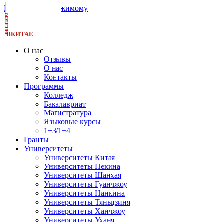
Перейти к содержимому
ОБУЧЕНИЕ
ВКИТАЕ
О нас
Отзывы
О нас
Контакты
Программы
Колледж
Бакалавриат
Магистратура
Языковые курсы
1+3/1+4
Гранты
Университеты
Университеты Китая
Университеты Пекина
Университеты Шанхая
Университеты Гуанчжоу
Университеты Нанкина
Университеты Тяньцзиня
Университеты Ханчжоу
Университеты Уханя