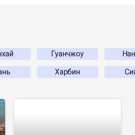
хай
Гуанчжоу
Нан
ань
Харбин
Си