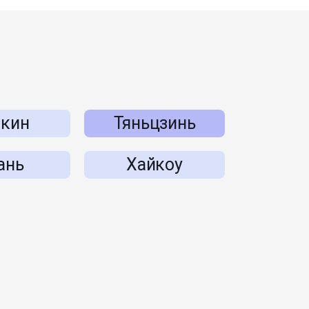
кин
Тяньцзинь
ань
Хайкоу