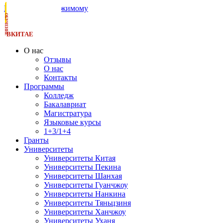
Перейти к содержимому
ОБУЧЕНИЕ
ВКИТАЕ
О нас
Отзывы
О нас
Контакты
Программы
Колледж
Бакалавриат
Магистратура
Языковые курсы
1+3/1+4
Гранты
Университеты
Университеты Китая
Университеты Пекина
Университеты Шанхая
Университеты Гуанчжоу
Университеты Нанкина
Университеты Тяньцзиня
Университеты Ханчжоу
Университеты Уханя