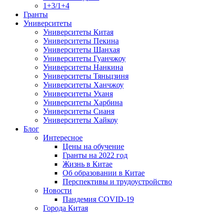
1+3/1+4
Гранты
Университеты
Университеты Китая
Университеты Пекина
Университеты Шанхая
Университеты Гуанчжоу
Университеты Нанкина
Университеты Тяньцзиня
Университеты Ханчжоу
Университеты Уханя
Университеты Харбина
Университеты Сианя
Университеты Хайкоу
Блог
Интересное
Цены на обучение
Гранты на 2022 год
Жизнь в Китае
Об образовании в Китае
Перспективы и трудоустройство
Новости
Пандемия COVID-19
Города Китая