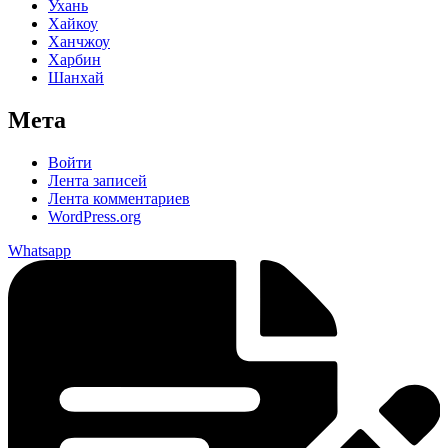
Ухань
Хайкоу
Ханчжоу
Харбин
Шанхай
Мета
Войти
Лента записей
Лента комментариев
WordPress.org
Whatsapp