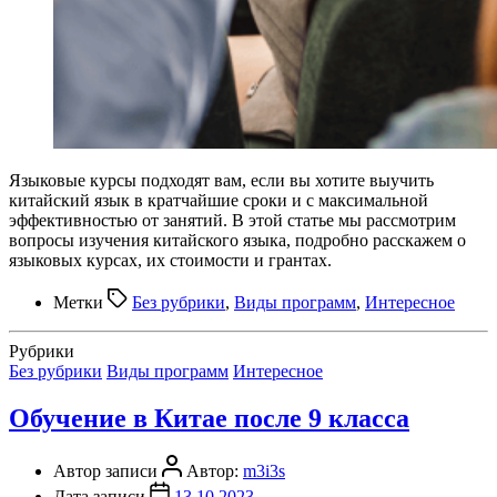
Языковые курсы подходят вам, если вы хотите выучить
китайский язык в кратчайшие сроки и с максимальной
эффективностью от занятий. В этой статье мы рассмотрим
вопросы изучения китайского языка, подробно расскажем о
языковых курсах, их стоимости и грантах.
Метки
Без рубрики
,
Виды программ
,
Интересное
Рубрики
Без рубрики
Виды программ
Интересное
Обучение в Китае после 9 класса
Автор записи
Автор:
m3i3s
Дата записи
13.10.2023