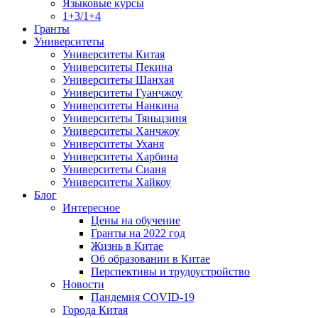
Языковые курсы
1+3/1+4
Гранты
Университеты
Университеты Китая
Университеты Пекина
Университеты Шанхая
Университеты Гуанчжоу
Университеты Нанкина
Университеты Тяньцзиня
Университеты Ханчжоу
Университеты Уханя
Университеты Харбина
Университеты Сианя
Университеты Хайкоу
Блог
Интересное
Цены на обучение
Гранты на 2022 год
Жизнь в Китае
Об образовании в Китае
Перспективы и трудоустройство
Новости
Пандемия COVID-19
Города Китая