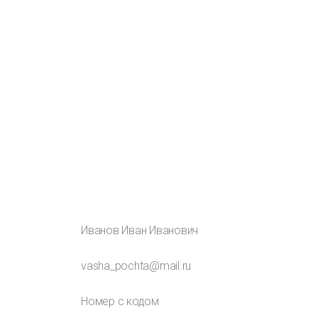
СПЕЦИАЛЬНО
ДЛЯ ВАС
Если вы хотите обучаться в одном из вузов Китая,
мы поможем вам поступить туда на лучшие
возможные условия. С каждым студентом мы
работаем индивидуально. Оставьте заявку и мы с
вами свяжемся
Заполните форму