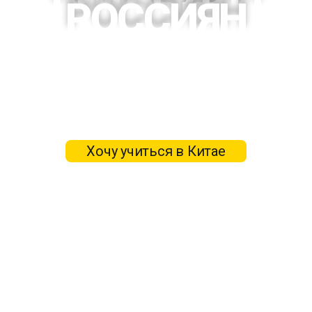
РОССИЯН
Открытие границ Китая — данные на ноябрь 2022 г.
Подробная информация о том, когда открылись
границы и кто сможет въехать в КНР для обучения.
Сроки и условия прохождения карантина в Китае.
Хочу учиться в Китае
Содержание статьи
Открытие границ для российских студентов
Карантин — официальная информация
Как проходит обучение на данный момент?