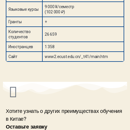
9 000 ¥/семестр
Языковые курсы
(102 000 ₽)
Гранты
+
Количество
26 659
студентов
Иностранцев
1 358
Сайт
www2.ecust.edu.cn/_t41/main.htm
Хотите узнать о других преимуществах обучения
в Китае?
Оставьте заявку